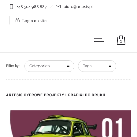
+48 504 988 887
biuro@artesis.pl
Login on site
0
Filter by:
Categories
Tags
ARTESIS CYFROWE PROJEKTY I GRAFIKI DO DRUKU