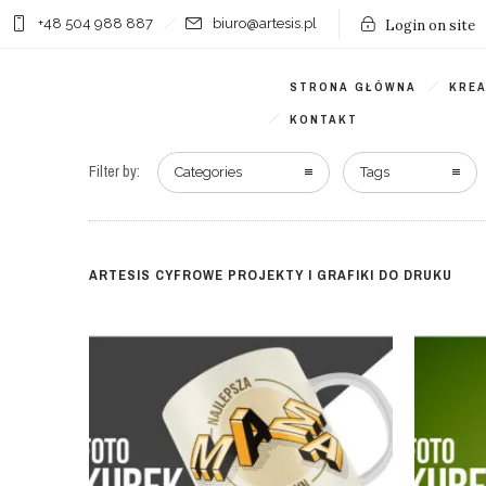
+48 504 988 887
biuro@artesis.pl
Login on site
STRONA GŁÓWNA
KRE
KONTAKT
Filter by:
Categories
Tags
ARTESIS CYFROWE PROJEKTY I GRAFIKI DO DRUKU