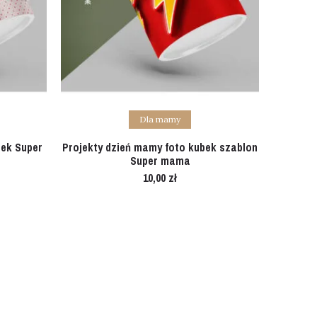
Add to cart
Dla mamy
bek Super
Projekty dzień mamy foto kubek szablon
Super mama
10,00
zł