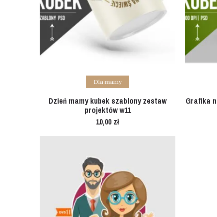
Add to cart
Dla mamy
Dzień mamy kubek szablony zestaw
Grafika 
projektów w11
10,00
zł