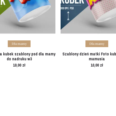
Add to cart
Add to cart
Dla mamy
Dla mamy
na kubek szablony psd dla mamy
Szablony dzień matki Foto ku
do nadruku w3
mamusia
10,00
zł
10,00
zł