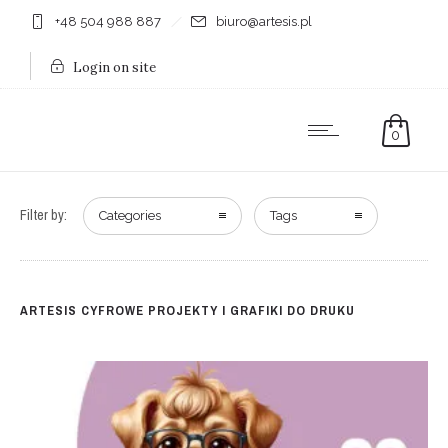
+48 504 988 887
biuro@artesis.pl
Login on site
0
Filter by:
Categories
Tags
ARTESIS CYFROWE PROJEKTY I GRAFIKI DO DRUKU