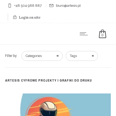
+48 504 988 887
biuro@artesis.pl
Login on site
0
Filter by:
Categories
Tags
ARTESIS CYFROWE PROJEKTY I GRAFIKI DO DRUKU