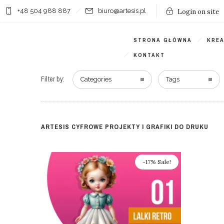
+48 504 988 887
biuro@artesis.pl
Login on site
STRONA GŁÓWNA
KRE
KONTAKT
Filter by:
Categories
Tags
ARTESIS CYFROWE PROJEKTY I GRAFIKI DO DRUKU
-17% Sale!