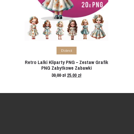
Add to cart
Dzieci
Retro Lalki Kliparty PNG – Zestaw Grafik
PNG Zabytkowe Zabawki
30,00
zł
Original
25,00
zł
Current
price
price
was:
is:
30,00 zł.
25,00 zł.