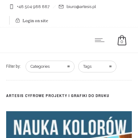
+48 504 988 887
biuro@artesis.pl
Login on site
0
Filter by:
Categories
Tags
ARTESIS CYFROWE PROJEKTY I GRAFIKI DO DRUKU