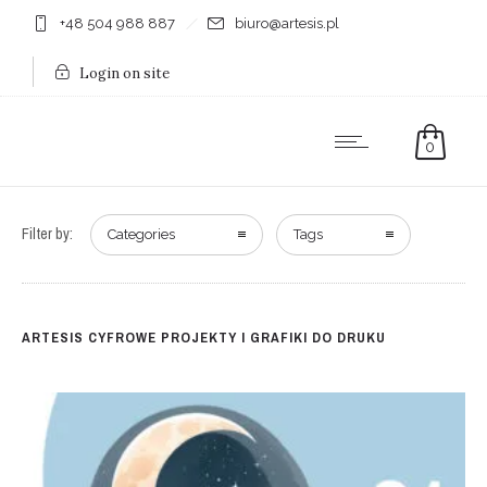
+48 504 988 887
biuro@artesis.pl
Login on site
0
Filter by:
Categories
Tags
ARTESIS CYFROWE PROJEKTY I GRAFIKI DO DRUKU