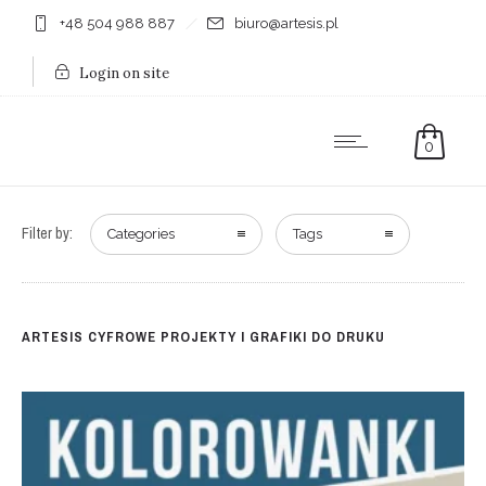
+48 504 988 887
biuro@artesis.pl
Login on site
0
Filter by:
Categories
Tags
ARTESIS CYFROWE PROJEKTY I GRAFIKI DO DRUKU