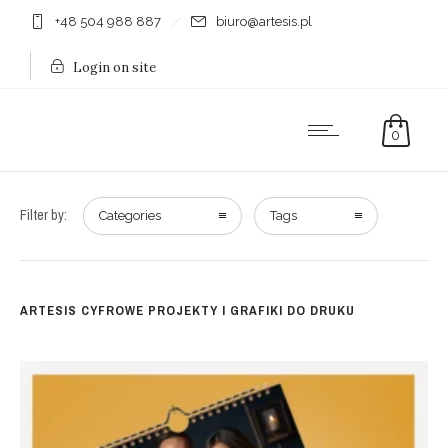
+48 504 988 887
biuro@artesis.pl
Login on site
0
Filter by:
Categories
Tags
ARTESIS CYFROWE PROJEKTY I GRAFIKI DO DRUKU