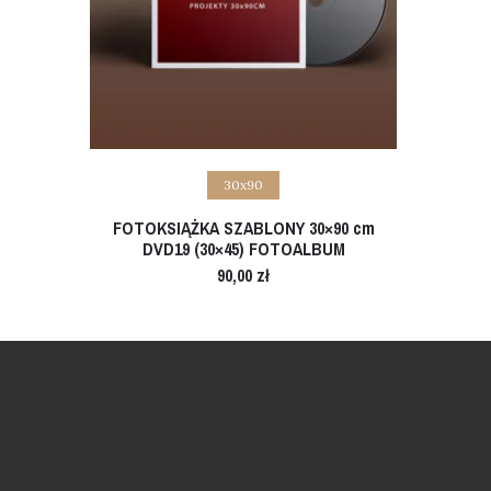
Add to cart
30x90
FOTOKSIĄŻKA SZABLONY 30×90 cm
DVD19 (30×45) FOTOALBUM
90,00
zł