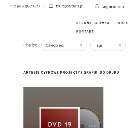
+48 504 988 887
biuro@artesis.pl
Login on site
STRONA GŁÓWNA
KRE
KONTAKT
Filter by:
Categories
Tags
ARTESIS CYFROWE PROJEKTY I GRAFIKI DO DRUKU