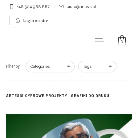
+48 504 988 887
biuro@artesis.pl
Login on site
0
Filter by:
Categories
Tags
ARTESIS CYFROWE PROJEKTY I GRAFIKI DO DRUKU