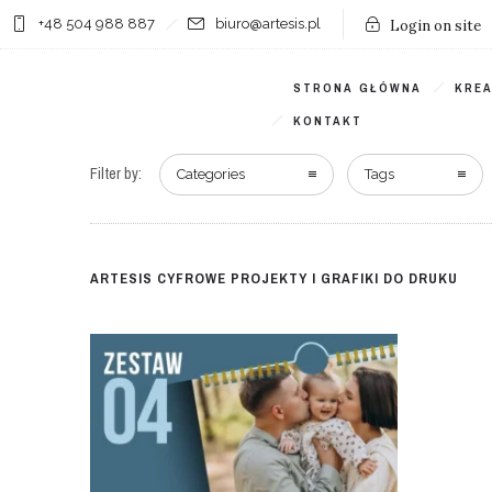
+48 504 988 887
biuro@artesis.pl
Login on site
STRONA GŁÓWNA
KRE
KONTAKT
Filter by:
Categories
Tags
ARTESIS CYFROWE PROJEKTY I GRAFIKI DO DRUKU