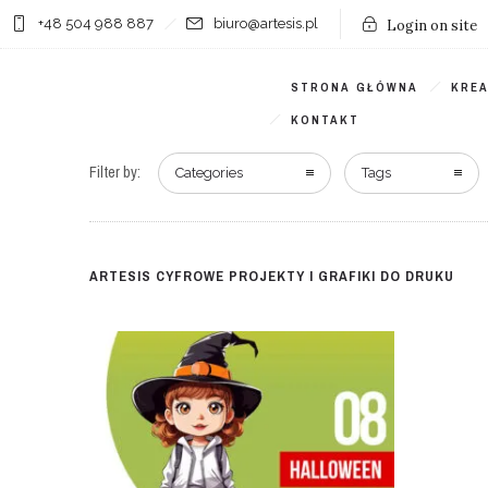
+48 504 988 887
biuro@artesis.pl
Login on site
STRONA GŁÓWNA
KRE
KONTAKT
Filter by:
Categories
Tags
ARTESIS CYFROWE PROJEKTY I GRAFIKI DO DRUKU