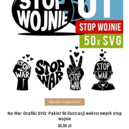
Add to cart
kliparty wektorowe
No War Grafiki SVG: Pakiet 50 ilustracji wektorowych stop
wojnie
30,00
zł