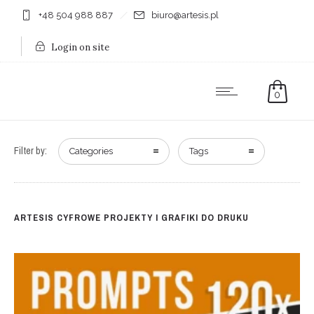
+48 504 988 887
biuro@artesis.pl
Login on site
0
Filter by:
Categories
Tags
ARTESIS CYFROWE PROJEKTY I GRAFIKI DO DRUKU