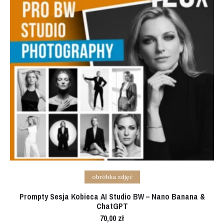
Add to cart
obróbka zdjęć
Prompty Sesja Kobieca AI Studio BW – Nano Banana &
ChatGPT
70,00
zł