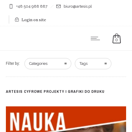
+48 504 988 887
biuro@artesis.pl
Login on site
0
Filter by:
Categories
Tags
ARTESIS CYFROWE PROJEKTY I GRAFIKI DO DRUKU