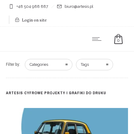
+48 504 988 887
biuro@artesis.pl
Login on site
0
Filter by:
Categories
Tags
ARTESIS CYFROWE PROJEKTY I GRAFIKI DO DRUKU