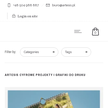
+48 504 988 887
biuro@artesis.pl
Login on site
0
Filter by:
Categories
Tags
ARTESIS CYFROWE PROJEKTY I GRAFIKI DO DRUKU