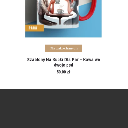
Add to cart
Dla zakochanych
Szablony Na Kubki Dla Par – Kawa we
dwoje psd
50,00
zł