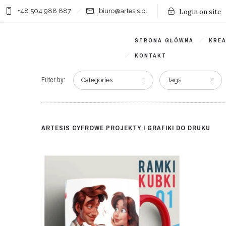
+48 504 988 887
biuro@artesis.pl
Login on site
STRONA GŁÓWNA
KRE
KONTAKT
Filter by:
Categories
Tags
ARTESIS CYFROWE PROJEKTY I GRAFIKI DO DRUKU