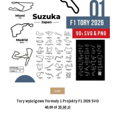
Add to cart
Auta
Tory wyścigowe Formuły 1 Projekty F1 2026 SVG
40,00
zł
Original
35,00
zł
Current
price
price
was:
is: