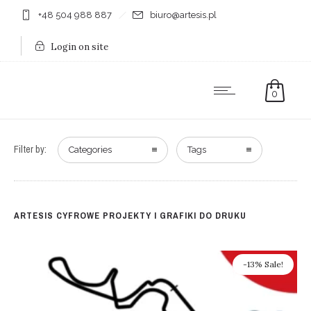
+48 504 988 887
biuro@artesis.pl
Login on site
0
Filter by:
Categories
Tags
ARTESIS CYFROWE PROJEKTY I GRAFIKI DO DRUKU
-13% Sale!