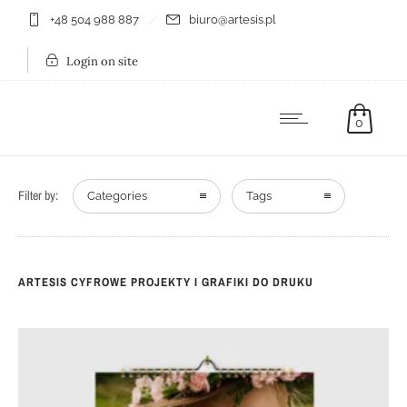
+48 504 988 887
biuro@artesis.pl
Login on site
0
Filter by:
Categories
Tags
ARTESIS CYFROWE PROJEKTY I GRAFIKI DO DRUKU