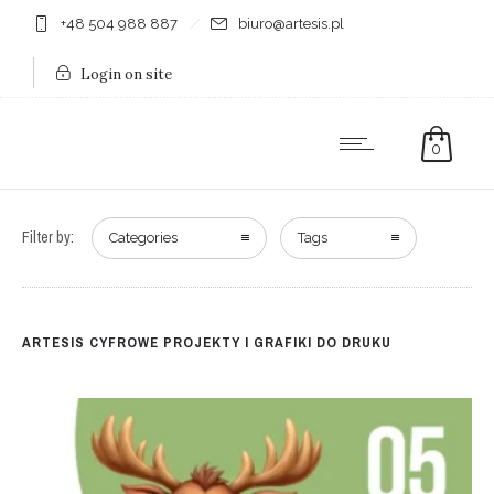
+48 504 988 887
biuro@artesis.pl
Login on site
0
Filter by:
Categories
Tags
ARTESIS CYFROWE PROJEKTY I GRAFIKI DO DRUKU