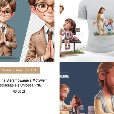
Add to cart
Grafiki do druku 300 DPI
ki na Bierzmowanie z Motywem
dlącego się Chłopca PNG
40,00
zł