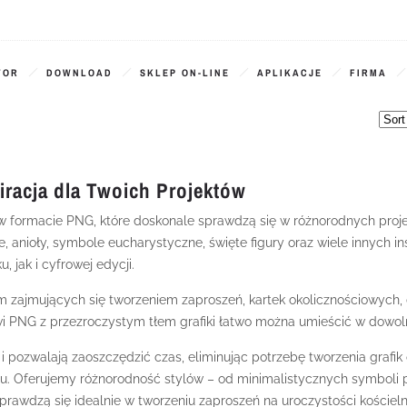
TOR
DOWNLOAD
SKLEP ON-LINE
APLIKACJE
FIRMA
iracja dla Twoich Projektów
 w formacie PNG, które doskonale sprawdzą się w różnorodnych projek
e, anioły, symbole eucharystyczne, święte figury oraz wiele innych i
, jak i cyfrowej edycji.
m zajmujących się tworzeniem zaproszeń, kartek okolicznościowych, de
wi PNG z przezroczystym tłem grafiki łatwo można umieścić w dowol
ć i pozwalają zaoszczędzić czas, eliminując potrzebę tworzenia graf
ktu. Oferujemy różnorodność stylów – od minimalistycznych symboli
prawdzą się idealnie w tworzeniu zaproszeń na uroczystości kościelne