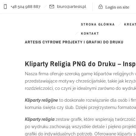
+48 504 988 887
biuro@artesis.pl
Login on site
Filter by:
Categories
Tags
STRONA GŁÓWNA
KREA
KONTAKT
ARTESIS CYFROWE PROJEKTY I GRAFIKI DO DRUKU
Kliparty Religia PNG do Druku – Insp
Nasza firma oferuje szeroką gamę klipartów religijnych
przedstawiające motywy chrześcijańskie, takie jak krzyż
rozdzielczości, co czyni je idealnymi zarówno do wydruku
Kliparty religijne
to doskonałe rozwiązanie dla osób i fir
komunia święta czy ślub. Dzięki przejrzystemu formato
Kliparty religia
zestaw grafik, które wspierają twórczoś
po wydruku zachowują wszystkie detale i piękno proje
grafiki do indywidualnych potrzeb. Oferowane kliparty s