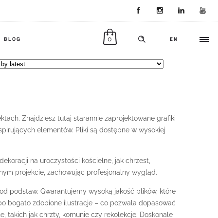
0
BLOG
EN
tach. Znajdziesz tutaj starannie zaprojektowane grafiki
nspirujących elementów. Pliki są dostępne w wysokiej
koracji na uroczystości kościelne, jak chrzest,
nym projekcie, zachowując profesjonalny wygląd.
ik od podstaw. Gwarantujemy wysoką jakość plików, które
 po bogato zdobione ilustracje – co pozwala dopasować
, takich jak chrzty, komunie czy rekolekcje. Doskonale