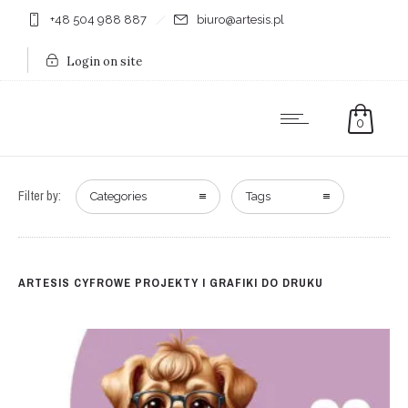
+48 504 988 887
biuro@artesis.pl
Login on site
0
Filter by:
Categories
Tags
ARTESIS CYFROWE PROJEKTY I GRAFIKI DO DRUKU