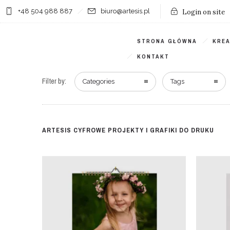
+48 504 988 887
biuro@artesis.pl
Login on site
STRONA GŁÓWNA
KRE
KONTAKT
Filter by:
Categories
Tags
ARTESIS CYFROWE PROJEKTY I GRAFIKI DO DRUKU