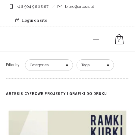
+48 504 988 887
biuro@artesis.pl
Login on site
0
Filter by:
Categories
Tags
ARTESIS CYFROWE PROJEKTY I GRAFIKI DO DRUKU