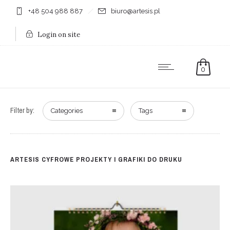
+48 504 988 887
biuro@artesis.pl
Login on site
0
Filter by:
Categories
Tags
ARTESIS CYFROWE PROJEKTY I GRAFIKI DO DRUKU