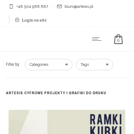
+48 504 988 887
biuro@artesis.pl
Login on site
0
Filter by:
Categories
Tags
ARTESIS CYFROWE PROJEKTY I GRAFIKI DO DRUKU