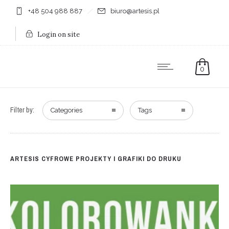
+48 504 988 887
biuro@artesis.pl
Login on site
0
Filter by:
Categories
Tags
ARTESIS CYFROWE PROJEKTY I GRAFIKI DO DRUKU