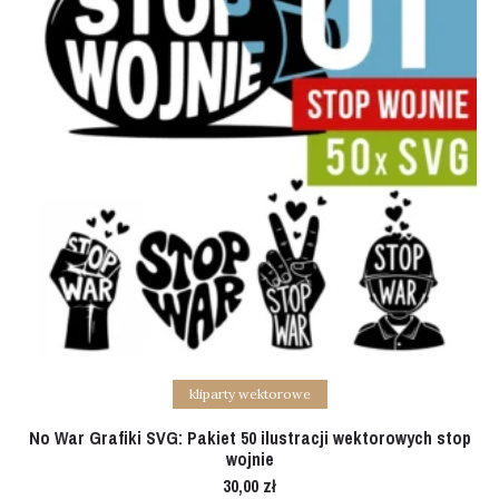
Add to cart
kliparty wektorowe
No War Grafiki SVG: Pakiet 50 ilustracji wektorowych stop
wojnie
30,00
zł