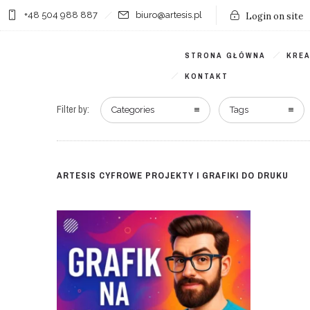
+48 504 988 887
biuro@artesis.pl
Login on site
STRONA GŁÓWNA
KRE
KONTAKT
Filter by:
Categories
Tags
ARTESIS CYFROWE PROJEKTY I GRAFIKI DO DRUKU