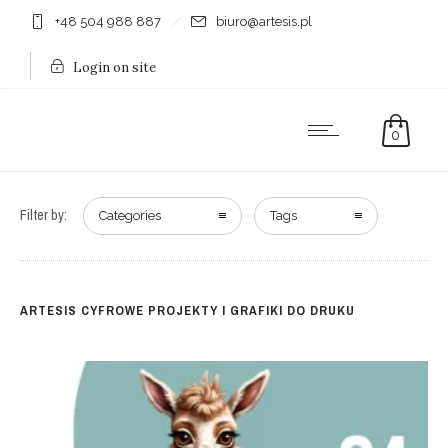
+48 504 988 887
biuro@artesis.pl
Login on site
0
Filter by:
Categories
Tags
ARTESIS CYFROWE PROJEKTY I GRAFIKI DO DRUKU