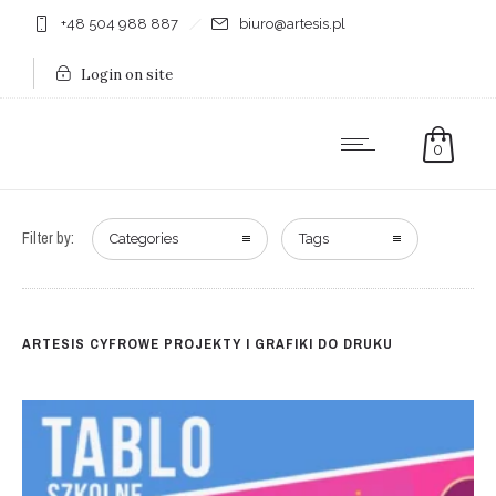
+48 504 988 887
biuro@artesis.pl
Login on site
0
Filter by:
Categories
Tags
ARTESIS CYFROWE PROJEKTY I GRAFIKI DO DRUKU