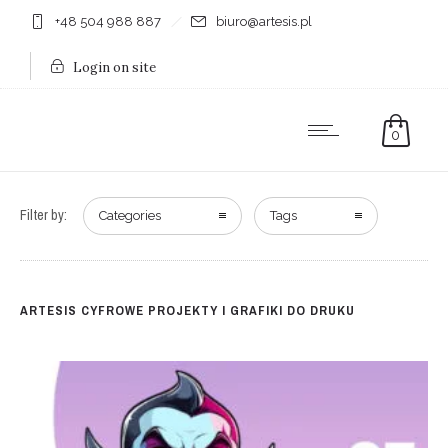
+48 504 988 887
biuro@artesis.pl
Login on site
0
Filter by:
Categories
Tags
ARTESIS CYFROWE PROJEKTY I GRAFIKI DO DRUKU