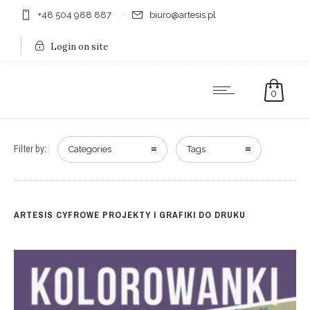
+48 504 988 887
biuro@artesis.pl
Login on site
0
Filter by:
Categories
Tags
ARTESIS CYFROWE PROJEKTY I GRAFIKI DO DRUKU