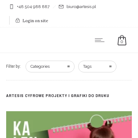
+48 504 988 887
biuro@artesis.pl
Login on site
0
Filter by:
Categories
Tags
ARTESIS CYFROWE PROJEKTY I GRAFIKI DO DRUKU