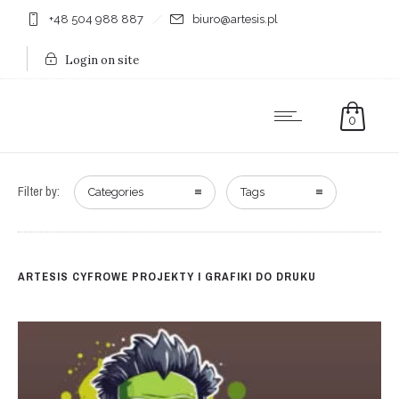
+48 504 988 887
biuro@artesis.pl
Login on site
0
Filter by:
Categories
Tags
ARTESIS CYFROWE PROJEKTY I GRAFIKI DO DRUKU