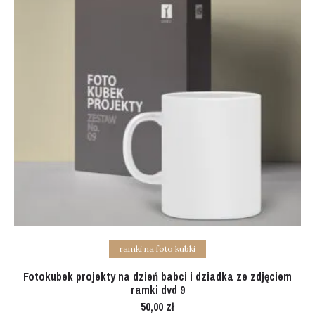
Add to cart
ramki na foto kubki
Fotokubek projekty na dzień babci i dziadka ze zdjęciem
ramki dvd 9
50,00
zł