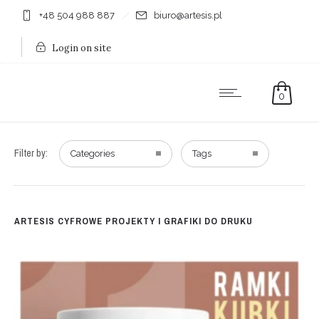
+48 504 988 887
biuro@artesis.pl
Login on site
0
Filter by:
Categories
Tags
ARTESIS CYFROWE PROJEKTY I GRAFIKI DO DRUKU