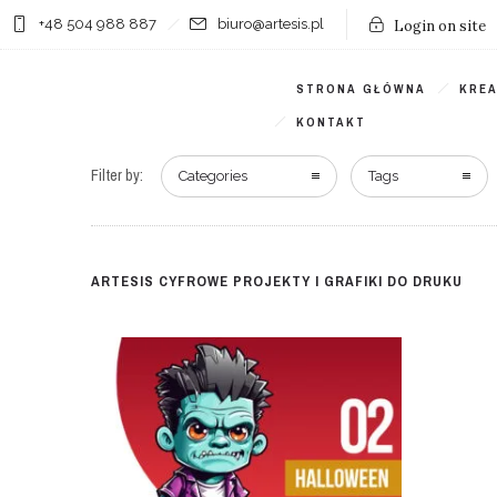
+48 504 988 887
biuro@artesis.pl
Login on site
STRONA GŁÓWNA
KRE
KONTAKT
Filter by:
Categories
Tags
ARTESIS CYFROWE PROJEKTY I GRAFIKI DO DRUKU