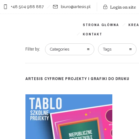
+48 504 988 887
biuro@artesis.pl
Login on site
STRONA GŁÓWNA
KRE
KONTAKT
Filter by:
Categories
Tags
ARTESIS CYFROWE PROJEKTY I GRAFIKI DO DRUKU