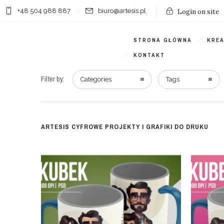
+48 504 988 887
biuro@artesis.pl
Login on site
STRONA GŁÓWNA
KRE
KONTAKT
Filter by:
Categories
Tags
ARTESIS CYFROWE PROJEKTY I GRAFIKI DO DRUKU