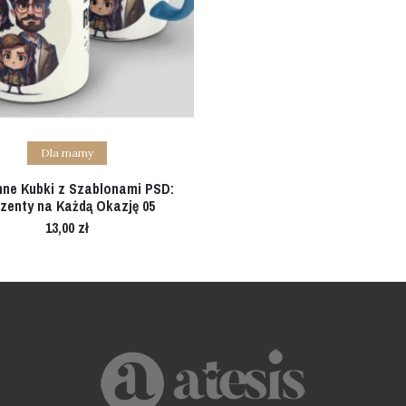
Add to cart
Dla mamy
nne Kubki z Szablonami PSD:
zenty na Każdą Okazję 05
13,00
zł