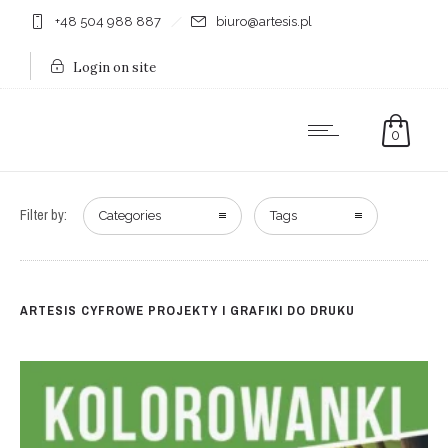
+48 504 988 887
biuro@artesis.pl
Login on site
0
Filter by:
Categories
Tags
ARTESIS CYFROWE PROJEKTY I GRAFIKI DO DRUKU