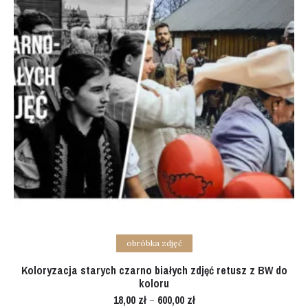
Select options
obróbka zdjęć
Koloryzacja starych czarno białych zdjęć retusz z BW do
koloru
18,00
zł
600,00
zł
–