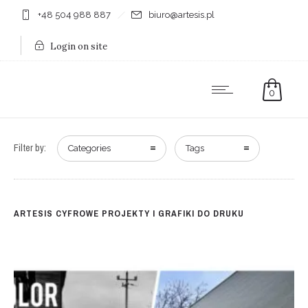
+48 504 988 887
biuro@artesis.pl
Login on site
0
Filter by:
Categories
Tags
ARTESIS CYFROWE PROJEKTY I GRAFIKI DO DRUKU