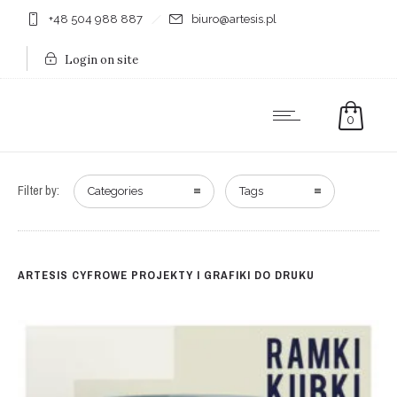
+48 504 988 887
biuro@artesis.pl
Login on site
0
Filter by:
Categories
Tags
ARTESIS CYFROWE PROJEKTY I GRAFIKI DO DRUKU