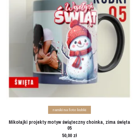
Add to cart
ramki na foto kubki
Mikołajki projekty motyw świąteczny choinka, zima święta
05
50,00
zł