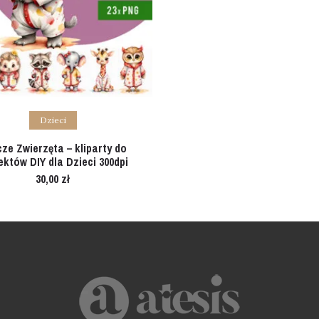
Add to cart
Dzieci
ze Zwierzęta – kliparty do
ektów DIY dla Dzieci 300dpi
30,00
zł