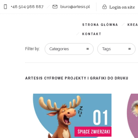
+48 504 988 887
biuro@artesis.pl
Login on site
STRONA GŁÓWNA
KRE
KONTAKT
Filter by:
Categories
Tags
ARTESIS CYFROWE PROJEKTY I GRAFIKI DO DRUKU