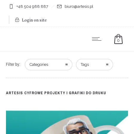
+48 504 988 887
biuro@artesis.pl
Login on site
0
Filter by:
Categories
Tags
ARTESIS CYFROWE PROJEKTY I GRAFIKI DO DRUKU