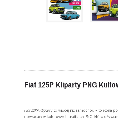
Fiat 125P Kliparty PNG Kult
Fiat 125P Klipart
y to więcej niż samochód – to ikona pol
powracają w kolorowych grafikach PNG, które ożywiają 