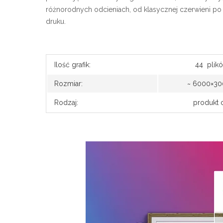
różnorodnych odcieniach, od klasycznej czerwieni po e
druku.
Ilość grafik:
44 plików png 
Rozmiar:
~ 6000×3000 pi
Rodzaj:
produkt cyfr