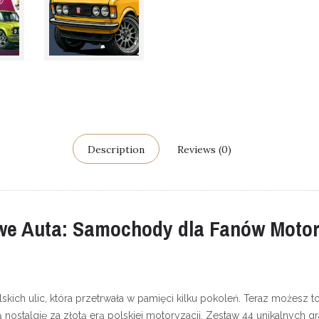
Description
Reviews (0)
owe Auta: Samochody dla Fanów Motor
skich ulic, która przetrwała w pamięci kilku pokoleń. Teraz możesz t
nostalgię za złotą erą polskiej motoryzacji. Zestaw 44 unikalnych g