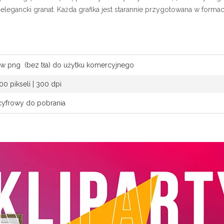
legancki granat. Każda grafika jest starannie przygotowana w formaci
(bez tła) do użytku komercyjnego
kseli | 300 dpi
owy do pobrania