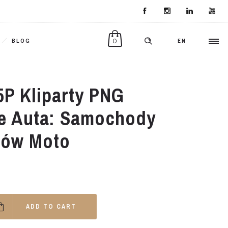
0
BLOG
EN
5P Kliparty PNG
e Auta: Samochody
nów Moto
ADD TO CART