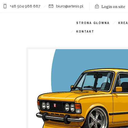
+48 504 988 887
biuro@artesis.pl
Login on site
STRONA GŁÓWNA
KRE
KONTAKT