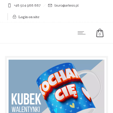
+48 504 988 887
biuro@artesis.pl
Login on site
0