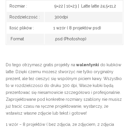
Rozmiar :
9×22 | 10×23 | Latte latte 24,5×11,2
Rozdzielczość :
300dpi
Ilość plików :
1 wzór ( 8 projektów psd)
Format
.psd (Photoshop)
Do tego otrzymasz gratis projekty na
walentynki
do kubków
latte. Dzięki czemu możesz stworzyć nie tylko oryginalny
prezent, ale też cieszyć się wspólnym piciem kawy. Wszystko
to w rozdzielczości do druku 300 dpi, Wasze kubki będą
prezentować się niesamowicie szczegółowo i profesjonalnie.
Zaprojektowane pod konkretne rozmiary szablony nie musisz
już tracić czasu na ręczne projektowanie, wystarczy, że
wstawisz własne zdjęcie lub tekst i gotowe!
1 wzór – 8 projektów ( bez zdjęcia, ze zdjęciem, 2 zdjęcia