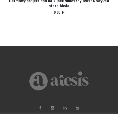
Darmowy projekt psd na kubek śmieszny tekst Nowy ład
stara bieda
0,00
zł