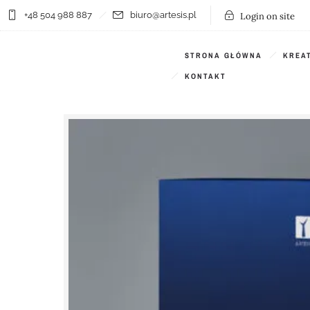
+48 504 988 887
biuro@artesis.pl
Login on site
STRONA GŁÓWNA
KREA
KONTAKT