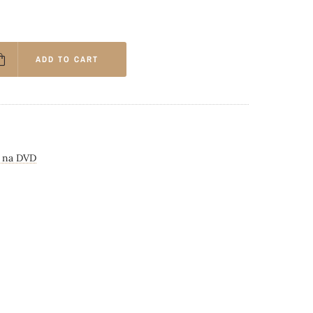
ADD TO CART
i na DVD