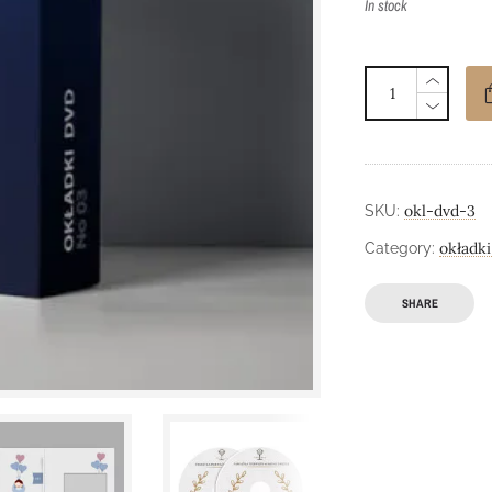
In stock
okl-dvd-3
SKU:
okładk
Category:
SHARE