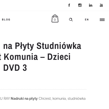
0
BLOG
EN
i na Płyty Studniówka
t Komunia – Dzieci
i DVD 3
LU RAY
Nadruki na płyty
Chrzest, komunia, studniówka